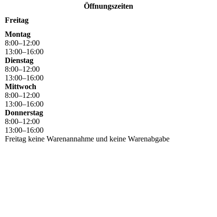
Öffnungszeiten
Freitag
Montag
8
:
00
–
12
:
00
13
:
00
–
16
:
00
Dienstag
8
:
00
–
12
:
00
13
:
00
–
16
:
00
Mittwoch
8
:
00
–
12
:
00
13
:
00
–
16
:
00
Donnerstag
8
:
00
–
12
:
00
13
:
00
–
16
:
00
Freitag keine Warenannahme und keine Warenabgabe