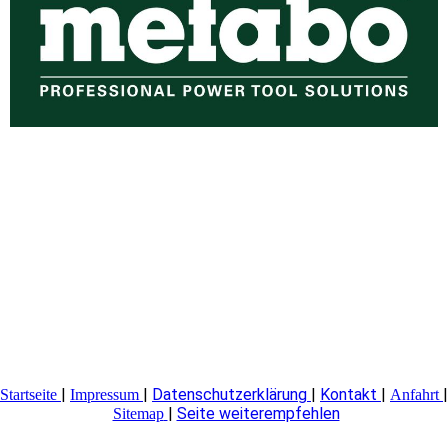
|
|
Datenschutzerklärung
|
Kontakt
|
|
Startseite
Impressum
Anfahrt
|
Seite weiterempfehlen
Sitemap