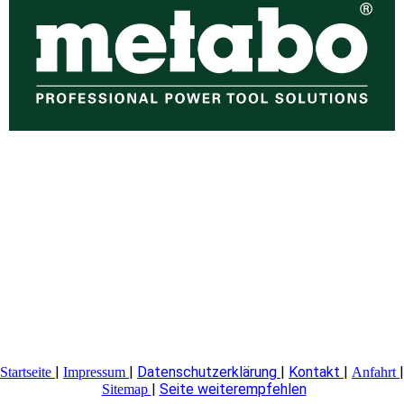
|
|
Datenschutzerklärung
|
Kontakt
|
|
Startseite
Impressum
Anfahrt
|
Seite weiterempfehlen
Sitemap